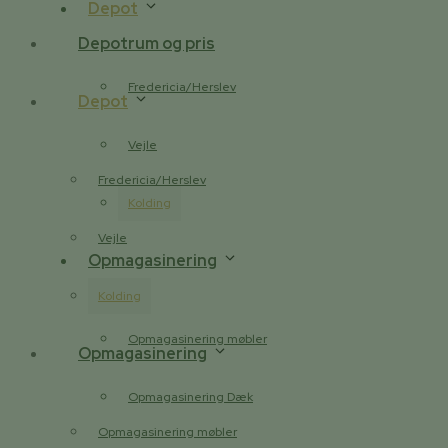
Depot
Depotrum og pris
Fredericia/Herslev
Depot
Vejle
Fredericia/Herslev
Kolding
Vejle
Opmagasinering
Kolding
Opmagasinering møbler
Opmagasinering
Opmagasinering Dæk
Opmagasinering møbler