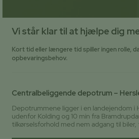
Vi står klar til at hjælpe dig
Kort tid eller længere tid spiller ingen rolle,
opbevaringsbehov.
Centralbeliggende depotrum – Hersle
Depotrummene ligger i en landejendom i H
udenfor Kolding og 10 min fra Bramdrupd
tilkørselsforhold med nem adgang til biler, tra