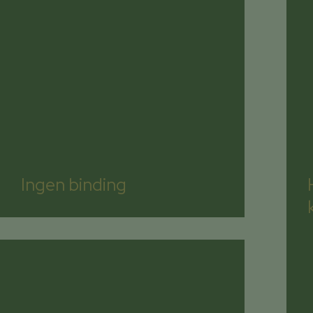
Ingen binding