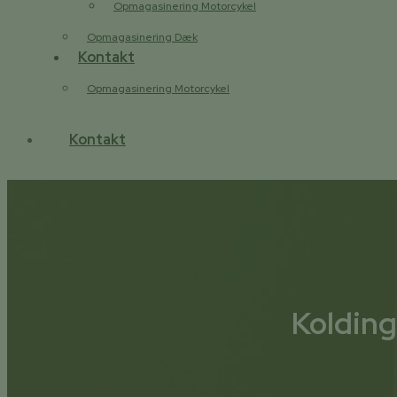
Opmagasinering Motorcykel
Opmagasinering Dæk
Kontakt
Opmagasinering Motorcykel
Kontakt
Kolding