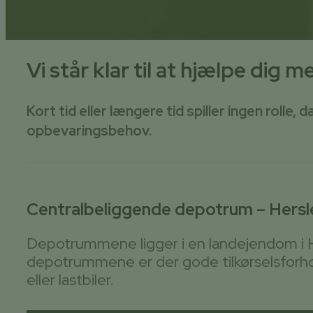
Vi står klar til at hjælpe dig
Kort tid eller længere tid spiller ingen rolle,
opbevaringsbehov.
Centralbeliggende depotrum – Hersle
Depotrummene ligger i en landejendom i He
depotrummene er der gode tilkørselsforhold
eller lastbiler.