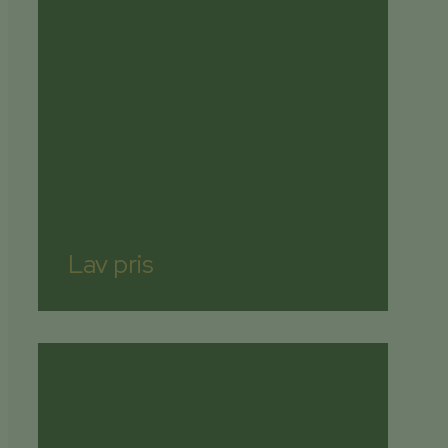
Lav pris