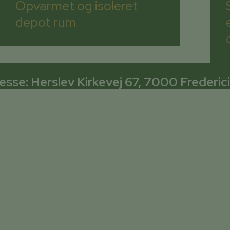
Opvarmet og isoleret
depot rum
sse: Herslev Kirkevej 67, 7000 Frederic