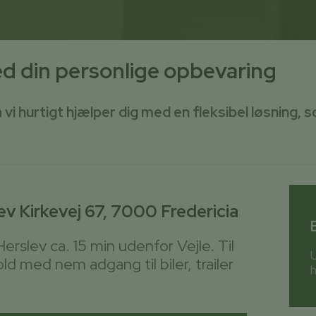
 med din personlige opbevaring
 da vi hurtigt hjælper dig med en fleksibel løsning, 
v Kirkevej 67, 7000 Fredericia
rslev ca. 15 min udenfor Vejle. Til
U
 med nem adgang til biler, trailer
h