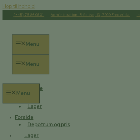
Hop til indhold
(+45) 75 86 06 01
Administration: Frifeltvej 13, 7000 Fredericia
I
Menu
Menu
Forside
Menu
Lager
Forside
Depotrum og pris
Lager