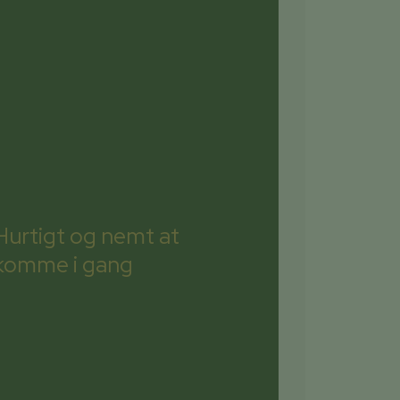
Hurtigt og nemt at
komme i gang