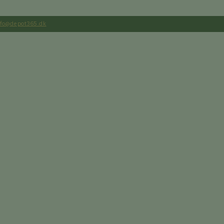
nfo@depot365.dk